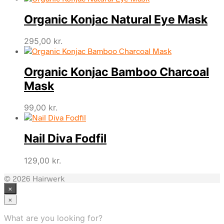
Organic Konjac Natural Eye Mask
295,00
kr.
Organic Konjac Bamboo Charcoal
Mask
99,00
kr.
Nail Diva Fodfil
129,00
kr.
© 2026 Hairwerk
×
×
What are you looking for?