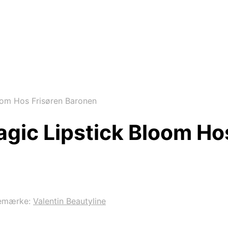
oom Hos Frisøren Baronen
agic Lipstick Bloom Ho
emærke:
Valentin Beautyline