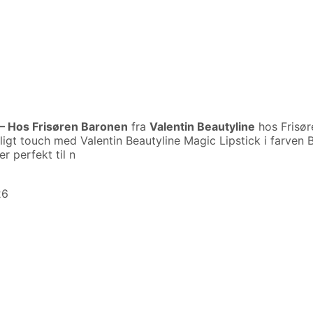
 – Hos Frisøren Baronen
fra
Valentin Beautyline
hos Frisør
igt touch med Valentin Beautyline Magic Lipstick i farven B
 perfekt til n
26