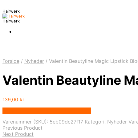
Hairwerk
Hairwerk
Forside
/
Nyheder
/
Valentin Beautyline Magic Lipstick Bl
Valentin Beautyline M
139,00
kr.
Bedste pris hos Frisorenogbaronen.dk
Varenummer (SKU):
5eb09dc27f17
Kategori:
Nyheder
Var
Previous Product
Next Product