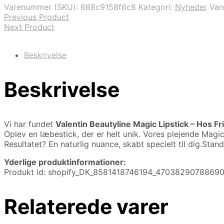
Varenummer (SKU):
688c9158f6c8
Kategori:
Nyheder
Var
Previous Product
Next Product
Beskrivelse
Beskrivelse
Vi har fundet
Valentin Beautyline Magic Lipstick – Hos F
Oplev en læbestick, der er helt unik. Vores plejende Magi
Resultatet? En naturlig nuance, skabt specielt til dig.Stan
Yderlige produktinformationer:
Produkt id: shopify_DK_8581418746194_4703829078869
Relaterede varer