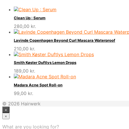
Clean Up : Serum
280,00
kr.
Lavinde Copenhagen Beyond Curl Mascara Waterproof
210,00
kr.
Smith Køster Duftlys Lemon Drops
189,00
kr.
Madara Acne Spot Roll-on
99,00
kr.
© 2026 Hairwerk
×
×
What are you looking for?