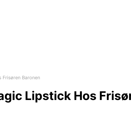
s Frisøren Baronen
agic Lipstick Hos Fris