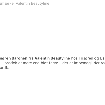
emærke:
Valentin Beautyline
risøren Baronen
fra
Valentin Beautyline
hos Frisøren og Ba
c Lipsstick er mere end blot farve – det er læbemagi, der r
dardfar
0