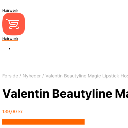
Hairwerk
Hairwerk
Forside
/
Nyheder
/
Valentin Beautyline Magic Lipstick Ho
Valentin Beautyline M
139,00
kr.
Bedste pris hos Frisorenogbaronen.dk