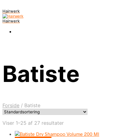
Hairwerk
Hairwerk
Batiste
Forside
/
Batiste
Viser 1–25 af 27 resultater