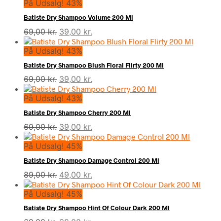
På Udsalg! 43%
Batiste Dry Shampoo Volume 200 Ml
Den
Den
69,00
kr.
39,00
kr.
oprindelige
aktuelle
På Udsalg! 43%
pris
pris
var:
er:
Batiste Dry Shampoo Blush Floral Flirty 200 Ml
69,00 kr..
39,00 kr..
Den
Den
69,00
kr.
39,00
kr.
oprindelige
aktuelle
På Udsalg! 43%
pris
pris
var:
er:
Batiste Dry Shampoo Cherry 200 Ml
69,00 kr..
39,00 kr..
Den
Den
69,00
kr.
39,00
kr.
oprindelige
aktuelle
På Udsalg! 45%
pris
pris
var:
er:
Batiste Dry Shampoo Damage Control 200 Ml
69,00 kr..
39,00 kr..
Den
Den
89,00
kr.
49,00
kr.
oprindelige
aktuelle
På Udsalg! 45%
pris
pris
var:
er:
Batiste Dry Shampoo Hint Of Colour Dark 200 Ml
89,00 kr..
49,00 kr..