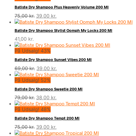
var:
er:
Batiste Dry Shampoo Plus Heavenly Volume 200 Ml
69,95 kr..
55,95 kr..
Den
Den
75,00
kr.
39,00
kr.
oprindelige
aktuelle
pris
pris
Batiste Dry Shampoo Stylist Oomph My Locks 200 Ml
var:
er:
41,00
kr.
75,00 kr..
39,00 kr..
På Udsalg! 43%
Batiste Dry Shampoo Sunset Vibes 200 Ml
Den
Den
69,00
kr.
39,00
kr.
oprindelige
aktuelle
På Udsalg! 52%
pris
pris
var:
er:
Batiste Dry Shampoo Sweetie 200 Ml
69,00 kr..
39,00 kr..
Den
Den
79,00
kr.
38,00
kr.
oprindelige
aktuelle
På Udsalg! 48%
pris
pris
var:
er:
Batiste Dry Shampoo Tempt 200 Ml
79,00 kr..
38,00 kr..
Den
Den
75,00
kr.
39,00
kr.
oprindelige
aktuelle