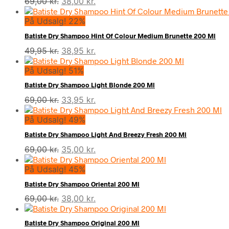
Den
Den
69,00
kr.
38,00
kr.
oprindelige
aktuelle
På Udsalg! 22%
pris
pris
var:
er:
Batiste Dry Shampoo Hint Of Colour Medium Brunette 200 Ml
69,00 kr..
38,00 kr..
Den
Den
49,95
kr.
38,95
kr.
oprindelige
aktuelle
På Udsalg! 51%
pris
pris
var:
er:
Batiste Dry Shampoo Light Blonde 200 Ml
49,95 kr..
38,95 kr..
Den
Den
69,00
kr.
33,95
kr.
oprindelige
aktuelle
På Udsalg! 49%
pris
pris
var:
er:
Batiste Dry Shampoo Light And Breezy Fresh 200 Ml
69,00 kr..
33,95 kr..
Den
Den
69,00
kr.
35,00
kr.
oprindelige
aktuelle
På Udsalg! 45%
pris
pris
var:
er:
Batiste Dry Shampoo Oriental 200 Ml
69,00 kr..
35,00 kr..
Den
Den
69,00
kr.
38,00
kr.
oprindelige
aktuelle
pris
pris
Batiste Dry Shampoo Original 200 Ml
var:
er: