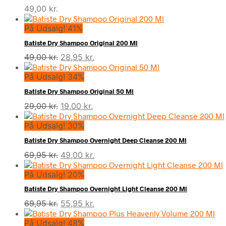
49,00
kr.
69,00 kr..
38,00 kr..
På Udsalg! 41%
Batiste Dry Shampoo Original 200 Ml
Den
Den
49,00
kr.
28,95
kr.
oprindelige
aktuelle
På Udsalg! 34%
pris
pris
var:
er:
Batiste Dry Shampoo Original 50 Ml
49,00 kr..
28,95 kr..
Den
Den
29,00
kr.
19,00
kr.
oprindelige
aktuelle
På Udsalg! 30%
pris
pris
var:
er:
Batiste Dry Shampoo Overnight Deep Cleanse 200 Ml
29,00 kr..
19,00 kr..
Den
Den
69,95
kr.
49,00
kr.
oprindelige
aktuelle
På Udsalg! 20%
pris
pris
var:
er:
Batiste Dry Shampoo Overnight Light Cleanse 200 Ml
69,95 kr..
49,00 kr..
Den
Den
69,95
kr.
55,95
kr.
oprindelige
aktuelle
På Udsalg! 48%
pris
pris