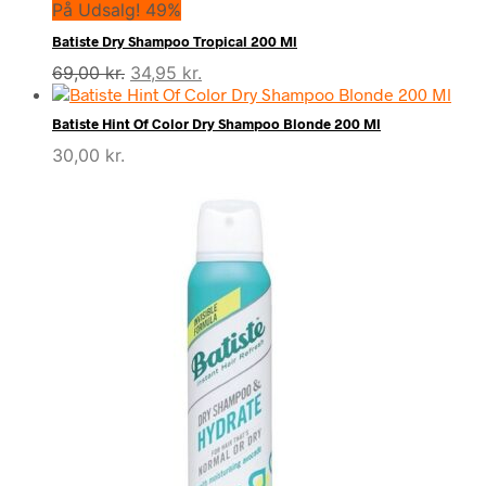
På Udsalg! 49%
pris
pris
var:
er:
Batiste Dry Shampoo Tropical 200 Ml
75,00 kr..
39,00 kr..
Den
Den
69,00
kr.
34,95
kr.
oprindelige
aktuelle
pris
pris
Batiste Hint Of Color Dry Shampoo Blonde 200 Ml
var:
er:
30,00
kr.
69,00 kr..
34,95 kr..