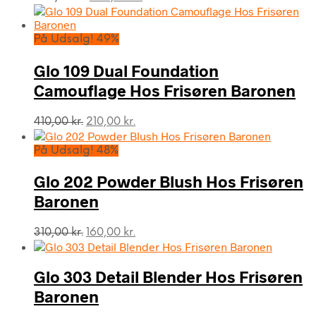
oprindelige
aktuelle
pris
pris
var:
er:
På Udsalg! 49%
440,00 kr..
240,00 kr..
Glo 109 Dual Foundation
Camouflage Hos Frisøren Baronen
Den
Den
410,00
kr.
210,00
kr.
oprindelige
aktuelle
pris
pris
På Udsalg! 48%
var:
er:
410,00 kr..
210,00 kr..
Glo 202 Powder Blush Hos Frisøren
Baronen
Den
Den
310,00
kr.
160,00
kr.
oprindelige
aktuelle
pris
pris
var:
er:
Glo 303 Detail Blender Hos Frisøren
310,00 kr..
160,00 kr..
Baronen