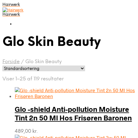
Hairwerk
Hairwerk
Glo Skin Beauty
Forside
/
Glo Skin Beauty
Viser 1–25 af 119 resultater
Glo -shield Anti-pollution Moisture
Tint 2n 50 Ml Hos Frisøren Baronen
489,00
kr.