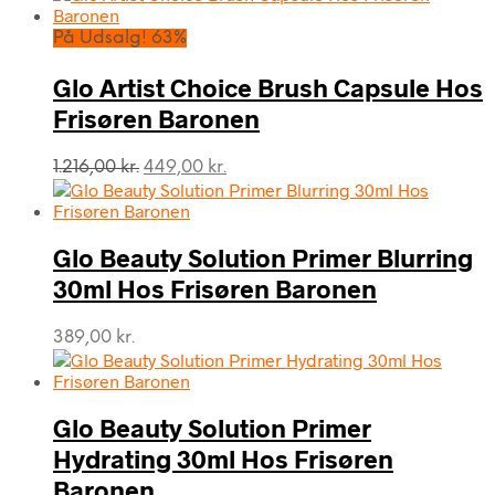
På Udsalg! 63%
Glo Artist Choice Brush Capsule Hos
Frisøren Baronen
Den
Den
1.216,00
kr.
449,00
kr.
oprindelige
aktuelle
pris
pris
var:
er:
Glo Beauty Solution Primer Blurring
1.216,00 kr..
449,00 kr..
30ml Hos Frisøren Baronen
389,00
kr.
Glo Beauty Solution Primer
Hydrating 30ml Hos Frisøren
Baronen