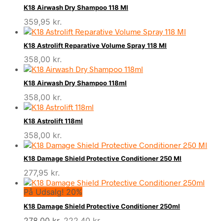
K18 Airwash Dry Shampoo 118 Ml
359,95
kr.
K18 Astrolift Reparative Volume Spray 118 Ml
358,00
kr.
K18 Airwash Dry Shampoo 118ml
358,00
kr.
K18 Astrolift 118ml
358,00
kr.
K18 Damage Shield Protective Conditioner 250 Ml
277,95
kr.
På Udsalg! 20%
K18 Damage Shield Protective Conditioner 250ml
Den
Den
278,00
kr.
222,40
kr.