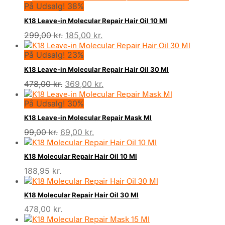
På Udsalg! 38%
K18 Leave-in Molecular Repair Hair Oil 10 Ml
Den
Den
299,00
kr.
185,00
kr.
oprindelige
aktuelle
På Udsalg! 23%
pris
pris
var:
er:
K18 Leave-in Molecular Repair Hair Oil 30 Ml
299,00 kr..
185,00 kr..
Den
Den
478,00
kr.
369,00
kr.
oprindelige
aktuelle
På Udsalg! 30%
pris
pris
var:
er:
K18 Leave-in Molecular Repair Mask Ml
478,00 kr..
369,00 kr..
Den
Den
99,00
kr.
69,00
kr.
oprindelige
aktuelle
pris
pris
K18 Molecular Repair Hair Oil 10 Ml
var:
er:
188,95
kr.
99,00 kr..
69,00 kr..
K18 Molecular Repair Hair Oil 30 Ml
478,00
kr.