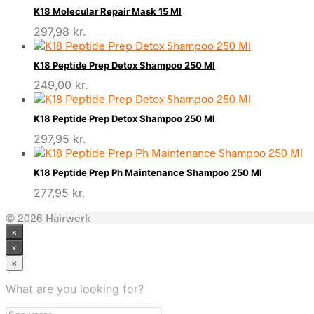
K18 Molecular Repair Mask 15 Ml
297,98
kr.
K18 Peptide Prep Detox Shampoo 250 Ml
249,00
kr.
K18 Peptide Prep Detox Shampoo 250 Ml
297,95
kr.
K18 Peptide Prep Ph Maintenance Shampoo 250 Ml
277,95
kr.
© 2026 Hairwerk
×
×
×
What are you looking for?