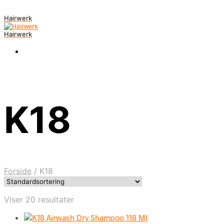
Hairwerk
Hairwerk
K18
Forside
/
K18
Viser 20 resultater