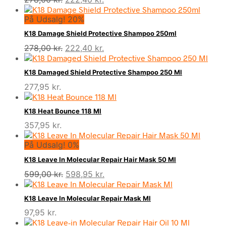
oprindelige
aktuelle
På Udsalg! 20%
pris
pris
var:
er:
K18 Damage Shield Protective Shampoo 250ml
278,00 kr..
222,40 kr..
Den
Den
278,00
kr.
222,40
kr.
oprindelige
aktuelle
pris
pris
K18 Damaged Shield Protective Shampoo 250 Ml
var:
er:
277,95
kr.
278,00 kr..
222,40 kr..
K18 Heat Bounce 118 Ml
357,95
kr.
På Udsalg! 0%
K18 Leave In Molecular Repair Hair Mask 50 Ml
Den
Den
599,00
kr.
598,95
kr.
oprindelige
aktuelle
pris
pris
K18 Leave In Molecular Repair Mask Ml
var:
er:
97,95
kr.
599,00 kr..
598,95 kr..