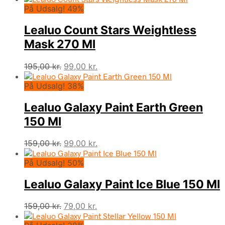
På Udsalg! 49%
pris
pris
var:
er:
Lealuo Count Stars Weightless
175,00 kr..
99,00 kr..
Mask 270 Ml
Den
Den
195,00
kr.
99,00
kr.
oprindelige
aktuelle
På Udsalg! 38%
pris
pris
var:
er:
Lealuo Galaxy Paint Earth Green
195,00 kr..
99,00 kr..
150 Ml
Den
Den
159,00
kr.
99,00
kr.
oprindelige
aktuelle
På Udsalg! 50%
pris
pris
var:
er:
Lealuo Galaxy Paint Ice Blue 150 Ml
159,00 kr..
99,00 kr..
Den
Den
159,00
kr.
79,00
kr.
oprindelige
aktuelle