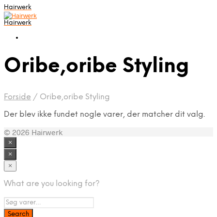
Hairwerk
Hairwerk
Oribe,oribe Styling
Forside
/
Oribe,oribe Styling
Der blev ikke fundet nogle varer, der matcher dit valg.
© 2026 Hairwerk
×
×
×
What are you looking for?