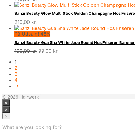
Sanzi Beauty Glow Multi Stick Golden Champagne Hos Frisør
210,00
kr.
På Udsalg! 48%
Sanzi Beauty Gua Sha White Jade Round Hos Frisøren Barone
Den
Den
190,00
kr.
99,00
kr.
oprindelige
aktuelle
1
pris
pris
2
var:
er:
3
190,00 kr..
99,00 kr..
4
→
© 2026 Hairwerk
×
×
×
What are you looking for?