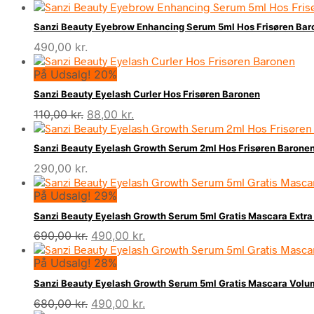
Sanzi Beauty Eyebrow Enhancing Serum 5ml Hos Frisøren Bar
490,00
kr.
På Udsalg! 20%
Sanzi Beauty Eyelash Curler Hos Frisøren Baronen
Den
Den
110,00
kr.
88,00
kr.
oprindelige
aktuelle
pris
pris
Sanzi Beauty Eyelash Growth Serum 2ml Hos Frisøren Barone
var:
er:
290,00
kr.
110,00 kr..
88,00 kr..
På Udsalg! 29%
Sanzi Beauty Eyelash Growth Serum 5ml Gratis Mascara Extra
Den
Den
690,00
kr.
490,00
kr.
oprindelige
aktuelle
På Udsalg! 28%
pris
pris
var:
er:
Sanzi Beauty Eyelash Growth Serum 5ml Gratis Mascara Volum
690,00 kr..
490,00 kr..
Den
Den
680,00
kr.
490,00
kr.