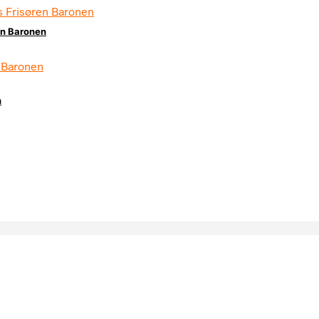
en Baronen
n