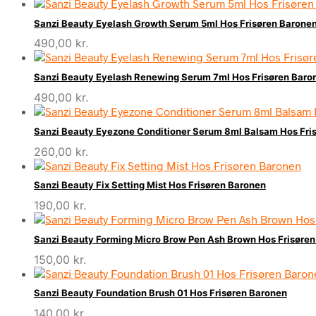
oprindelige
aktuelle
pris
pris
Sanzi Beauty Eyelash Growth Serum 5ml Hos Frisøren Barone
var:
er:
490,00
kr.
680,00 kr..
490,00 kr..
Sanzi Beauty Eyelash Renewing Serum 7ml Hos Frisøren Baro
490,00
kr.
Sanzi Beauty Eyezone Conditioner Serum 8ml Balsam Hos Fri
260,00
kr.
Sanzi Beauty Fix Setting Mist Hos Frisøren Baronen
190,00
kr.
Sanzi Beauty Forming Micro Brow Pen Ash Brown Hos Frisøre
150,00
kr.
Sanzi Beauty Foundation Brush 01 Hos Frisøren Baronen
140,00
kr.