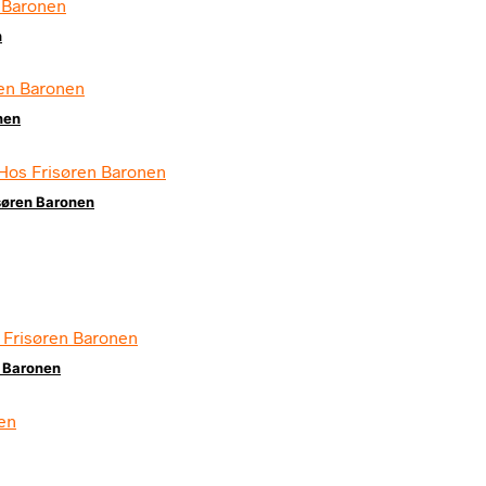
n
nen
søren Baronen
n Baronen