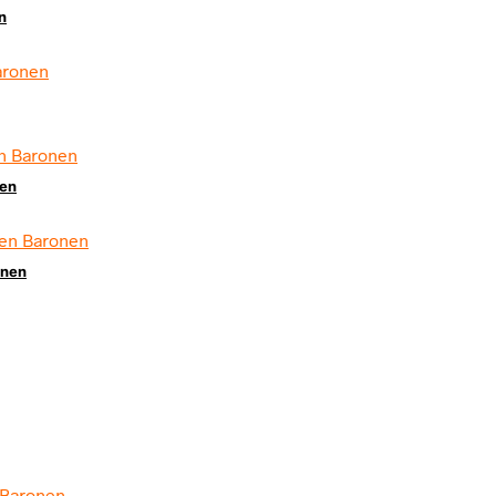
n
nen
onen