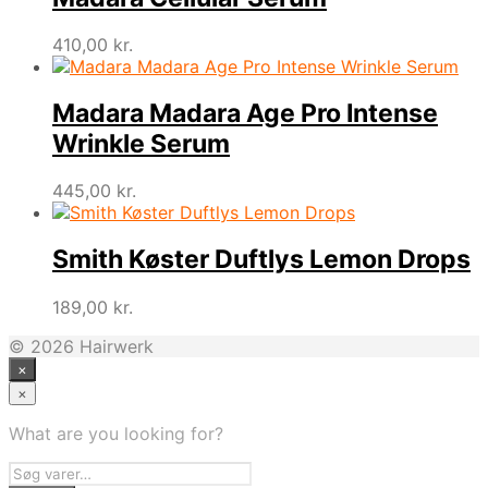
410,00
kr.
Madara Madara Age Pro Intense
Wrinkle Serum
445,00
kr.
Smith Køster Duftlys Lemon Drops
189,00
kr.
© 2026 Hairwerk
×
×
What are you looking for?