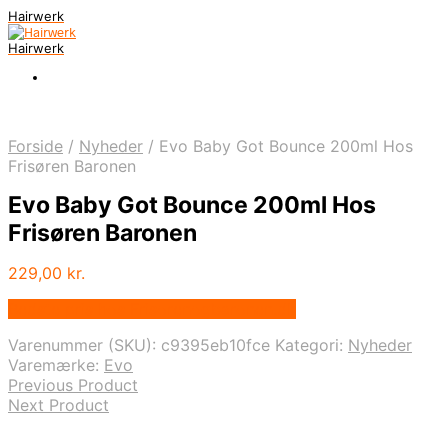
Hairwerk
Hairwerk
Forside
/
Nyheder
/
Evo Baby Got Bounce 200ml Hos
Frisøren Baronen
Evo Baby Got Bounce 200ml Hos
Frisøren Baronen
229,00
kr.
Bedste pris hos Frisorenogbaronen.dk
Varenummer (SKU):
c9395eb10fce
Kategori:
Nyheder
Varemærke:
Evo
Previous Product
Next Product