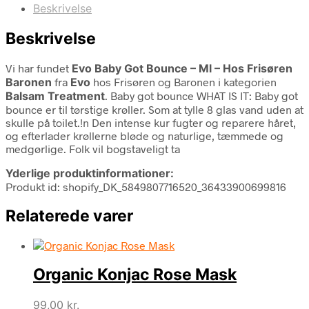
Beskrivelse
Beskrivelse
Vi har fundet
Evo Baby Got Bounce – Ml – Hos Frisøren
Baronen
fra
Evo
hos Frisøren og Baronen i kategorien
Balsam Treatment
. Baby got bounce WHAT IS IT: Baby got
bounce er til tørstige krøller. Som at tylle 8 glas vand uden at
skulle på toilet.!n Den intense kur fugter og reparere håret,
og efterlader krøllerne bløde og naturlige, tæmmede og
medgørlige. Folk vil bogstaveligt ta
Yderlige produktinformationer:
Produkt id: shopify_DK_5849807716520_36433900699816
Relaterede varer
Organic Konjac Rose Mask
99,00
kr.