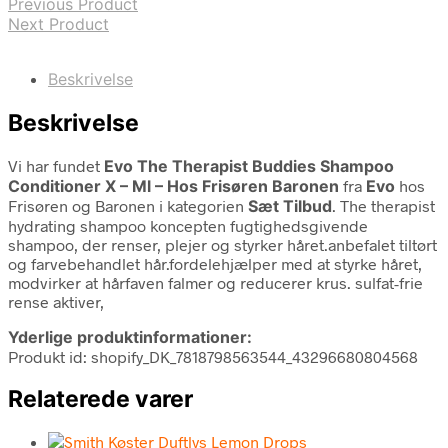
Previous Product
Next Product
Beskrivelse
Beskrivelse
Vi har fundet
Evo The Therapist Buddies Shampoo
Conditioner X – Ml – Hos Frisøren Baronen
fra
Evo
hos
Frisøren og Baronen i kategorien
Sæt Tilbud
. The therapist
hydrating shampoo koncepten fugtighedsgivende
shampoo, der renser, plejer og styrker håret.anbefalet tiltørt
og farvebehandlet hår.fordelehjælper med at styrke håret,
modvirker at hårfaven falmer og reducerer krus. sulfat-frie
rense aktiver,
Yderlige produktinformationer:
Produkt id: shopify_DK_7818798563544_43296680804568
Relaterede varer