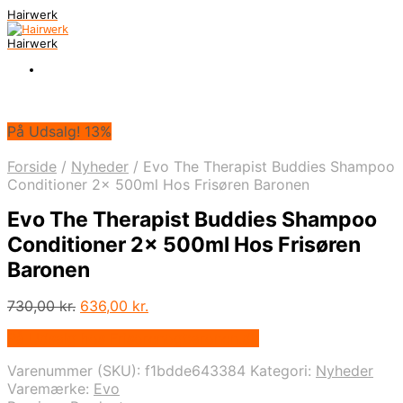
Hairwerk
Hairwerk
På Udsalg! 13%
Forside
/
Nyheder
/
Evo The Therapist Buddies Shampoo
Conditioner 2x 500ml Hos Frisøren Baronen
Evo The Therapist Buddies Shampoo
Conditioner 2x 500ml Hos Frisøren
Baronen
Den
Den
730,00
kr.
636,00
kr.
oprindelige
aktuelle
På Udsalg hos Frisorenogbaronen.dk
pris
pris
var:
er:
Varenummer (SKU):
f1bdde643384
Kategori:
Nyheder
730,00 kr..
636,00 kr..
Varemærke:
Evo