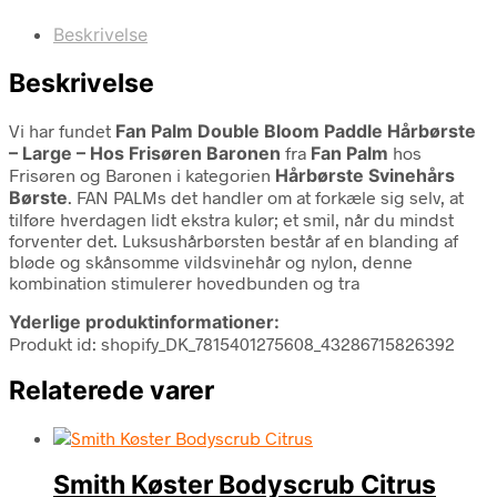
Beskrivelse
Beskrivelse
Vi har fundet
Fan Palm Double Bloom Paddle Hårbørste
– Large – Hos Frisøren Baronen
fra
Fan Palm
hos
Frisøren og Baronen i kategorien
Hårbørste Svinehårs
Børste
. FAN PALMs det handler om at forkæle sig selv, at
tilføre hverdagen lidt ekstra kulør; et smil, når du mindst
forventer det. Luksushårbørsten består af en blanding af
bløde og skånsomme vildsvinehår og nylon, denne
kombination stimulerer hovedbunden og tra
Yderlige produktinformationer:
Produkt id: shopify_DK_7815401275608_43286715826392
Relaterede varer
Smith Køster Bodyscrub Citrus