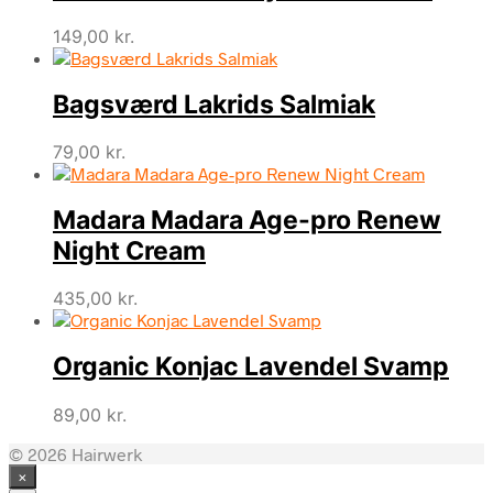
149,00
kr.
Bagsværd Lakrids Salmiak
79,00
kr.
Madara Madara Age-pro Renew
Night Cream
435,00
kr.
Organic Konjac Lavendel Svamp
89,00
kr.
© 2026 Hairwerk
×