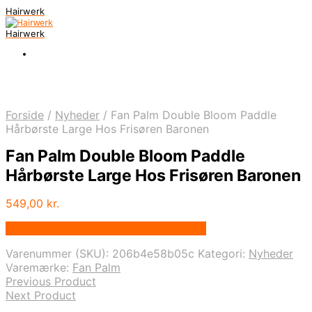
Hairwerk
Hairwerk
Forside
/
Nyheder
/
Fan Palm Double Bloom Paddle
Hårbørste Large Hos Frisøren Baronen
Fan Palm Double Bloom Paddle
Hårbørste Large Hos Frisøren Baronen
549,00
kr.
Bedste pris hos Frisorenogbaronen.dk
Varenummer (SKU):
206b4e58b05c
Kategori:
Nyheder
Varemærke:
Fan Palm
Previous Product
Next Product