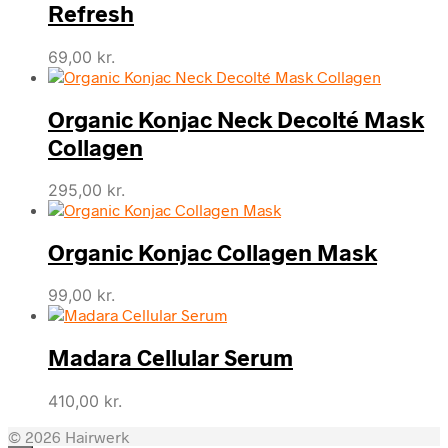
Refresh
69,00
kr.
Organic Konjac Neck Decolté Mask
Collagen
295,00
kr.
Organic Konjac Collagen Mask
99,00
kr.
Madara Cellular Serum
410,00
kr.
© 2026 Hairwerk