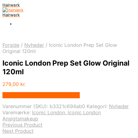
Hairwerk
Hairwerk
Forside
/
Nyheder
/
Iconic London Prep Set Glow
Original 120ml
Iconic London Prep Set Glow Original
120ml
279,00
kr.
Bedste pris hos Iloveshampoo.dk
Varenummer (SKU):
b3321c694ab0
Kategori:
Nyheder
Varemærke:
Iconic London, Iconic London
Ansigtsmakeup
Previous Product
Next Product