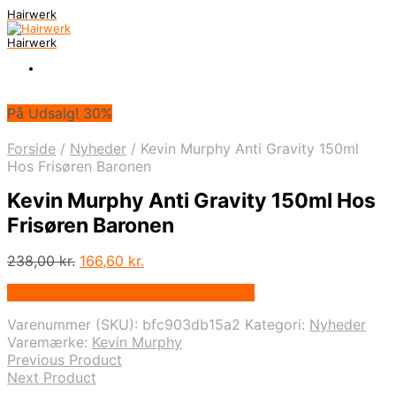
Hairwerk
Hairwerk
På Udsalg! 30%
Forside
/
Nyheder
/
Kevin Murphy Anti Gravity 150ml
Hos Frisøren Baronen
Kevin Murphy Anti Gravity 150ml Hos
Frisøren Baronen
Den
Den
238,00
kr.
166,60
kr.
oprindelige
aktuelle
På Udsalg hos Frisorenogbaronen.dk
pris
pris
var:
er:
Varenummer (SKU):
bfc903db15a2
Kategori:
Nyheder
238,00 kr..
166,60 kr..
Varemærke:
Kevin Murphy
Previous Product
Next Product