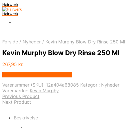
Hairwerk
Hairwerk
Forside
/
Nyheder
/
Kevin Murphy Blow Dry Rinse 250 Ml
Kevin Murphy Blow Dry Rinse 250 Ml
267,95
kr.
Bedste pris hos Billigparfume.dk
Varenummer (SKU):
12a404a68085
Kategori:
Nyheder
Varemærke:
Kevin Murphy
Previous Product
Next Product
Beskrivelse