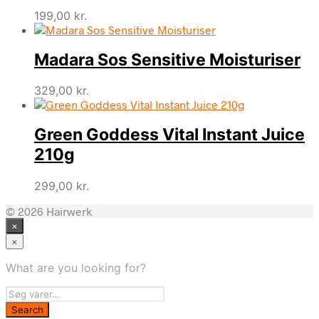
199,00
kr.
Madara Sos Sensitive Moisturiser
329,00
kr.
Green Goddess Vital Instant Juice
210g
299,00
kr.
© 2026 Hairwerk
×
×
What are you looking for?