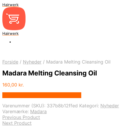
Hairwerk
Hairwerk
Forside
/
Nyheder
/
Madara Melting Cleansing Oil
Madara Melting Cleansing Oil
160,00
kr.
Bedste pris hos Shop.glowstudio.dk
Varenummer (SKU):
337b8b12ffed
Kategori:
Nyheder
Varemærke:
Madara
Previous Product
Next Product