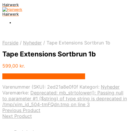
Hairwerk
Hairwerk
Forside
/
Nyheder
/
Tape Extensions Sortbrun 1b
Tape Extensions Sortbrun 1b
599,00
kr.
Bedste pris hos Extendyourbeauty.dk
Varenummer (SKU):
2ed21a8e0f0f
Kategori:
Nyheder
Varemærke:
Deprecated: mb_strtolower(): Passing null
to parameter #1 ($string) of type string is deprecated in
/tmp/xim_id_504-tmFQdn.tmp on line 3
Previous Product
Next Product