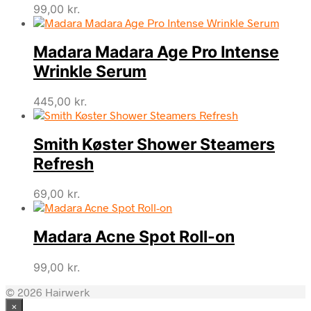
99,00
kr.
Madara Madara Age Pro Intense
Wrinkle Serum
445,00
kr.
Smith Køster Shower Steamers
Refresh
69,00
kr.
Madara Acne Spot Roll-on
99,00
kr.
© 2026 Hairwerk
×