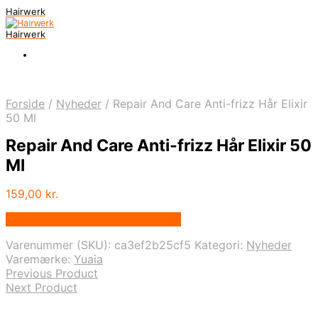
Hairwerk
Hairwerk
Forside
/
Nyheder
/
Repair And Care Anti-frizz Hår Elixir
50 Ml
Repair And Care Anti-frizz Hår Elixir 50
Ml
159,00
kr.
Bedste pris hos Yuaiahaircare.dk
Varenummer (SKU):
ca3ef2b25cf5
Kategori:
Nyheder
Varemærke:
Yuaia
Previous Product
Next Product