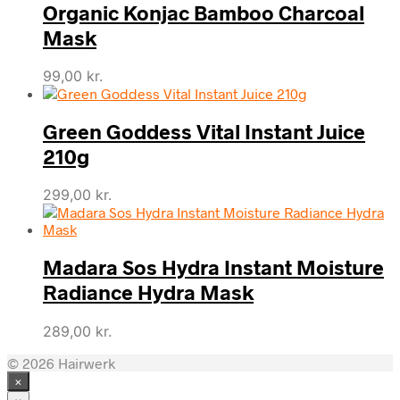
Organic Konjac Bamboo Charcoal
Mask
99,00
kr.
Green Goddess Vital Instant Juice
210g
299,00
kr.
Madara Sos Hydra Instant Moisture
Radiance Hydra Mask
289,00
kr.
© 2026 Hairwerk
×